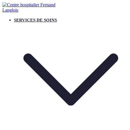
Aller
au
contenu
RESPECT, PRENDRE SOIN, QUALITE, ESPRIT D'EQUIPE
SERVICES DE SOINS
CENTRE HOSPITALIER FERNAND
LANGLOIS