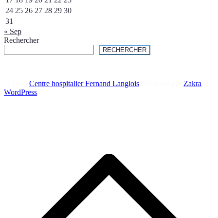
24
25
26
27
28
29
30
31
« Sep
Rechercher
RECHERCHER
© 2026
Centre hospitalier Fernand Langlois
. Propulsé par
Zakra
et
WordPress
.
R
e
h