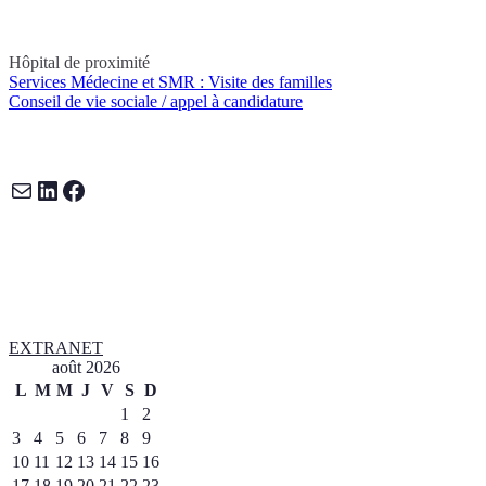
Hôpital de proximité
Services Médecine et SMR : Visite des familles
Navigation
Conseil de vie sociale / appel à candidature
de
E-mail
LinkedIn
Facebook
l’article
EXTRANET
août 2026
L
M
M
J
V
S
D
1
2
3
4
5
6
7
8
9
10
11
12
13
14
15
16
17
18
19
20
21
22
23