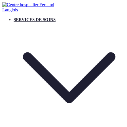
Aller
au
contenu
RESPECT, PRENDRE SOIN, QUALITE, ESPRIT D'EQUIPE
SERVICES DE SOINS
CENTRE HOSPITALIER FERNAND
LANGLOIS