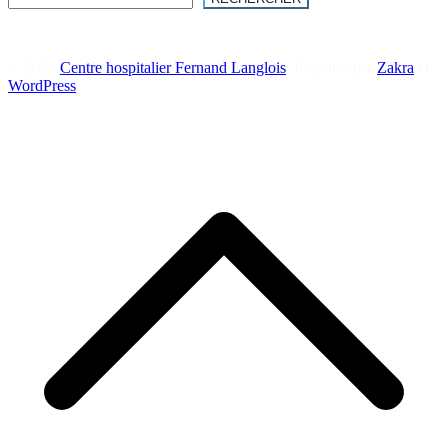
© 2026
Centre hospitalier Fernand Langlois
. Propulsé par
Zakra
et
WordPress
.
R
e
h